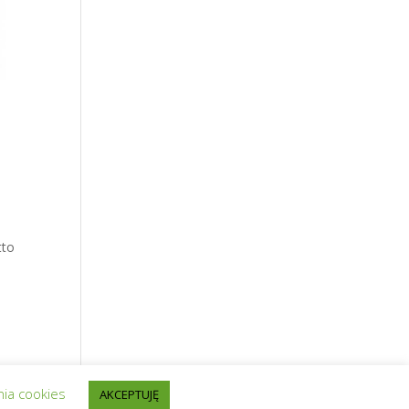
tto
ia cookies
AKCEPTUJĘ