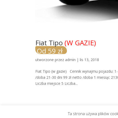
Fiat Tipo
(W GAZIE)
Od 59 zł
utworzone przez
admin
|
lis 13, 2018
Fiat Tipo (w gazie) Cennik wynajmu pojazdu: 1-4
/doba 21-30 dni 99 zł netto /doba 1 miesiąc 213
Liczba miejsce 5 Liczba...
Ta strona używa plików cook
Zaprojektowane przez
Elegant Themes
| Obs