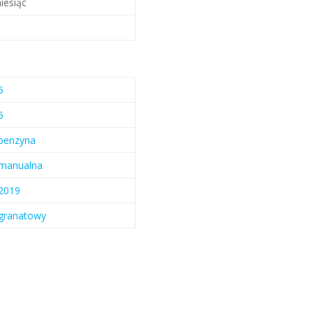
iesiąc
5
5
benzyna
manualna
2019
granatowy