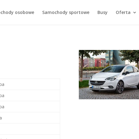
chody osobowe
Samochody sportowe
Busy
Oferta
oba
oba
oba
a